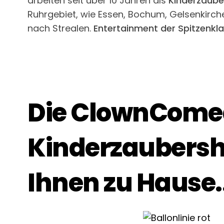
arbeiten seit über 10 Jahren als
Kinderzaube
Ruhrgebiet, wie Essen, Bochum, Gelsenkirche
nach Strealen.
Entertainment der Spitzenklass
Die ClownCom
Kinderzaubersh
Ihnen zu Hause..