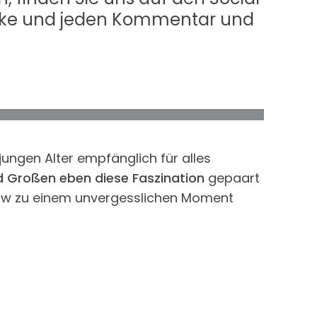
 Like und jeden Kommentar und
Services (z.B. Google Fonts) und Cookies von Dritten
jungen Alter empfänglich für alles
d Großen eben diese Faszination
gepaart
how zu einem unvergesslichen Moment