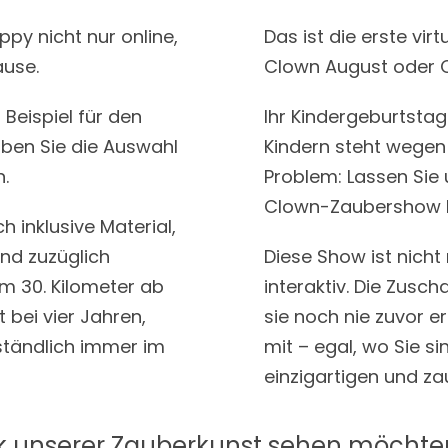
ppy nicht nur online,
Das ist die erste vir
ause.
Clown August oder 
Beispiel für den
Ihr Kindergeburtsta
aben Sie die Auswahl
Kindern steht wegen 
.
Problem: Lassen Sie 
Clown-Zaubershow F
ch inklusive Material,
und zuzüglich
Diese Show ist nicht 
em 30. Kilometer ab
interaktiv. Die Zusc
 bei vier Jahren,
sie noch nie zuvor 
ständlich immer im
mit – egal, wo Sie si
einzigartigen und z
unserer Zauberkunst sehen möchten, 