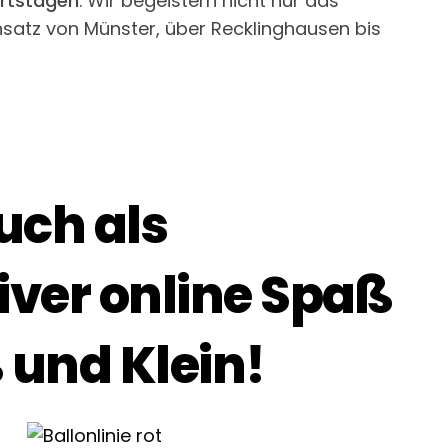
urtstagen
. Wir begeistern nicht nur das
insatz von Münster, über Recklinghausen bis
auch als
iver online Spaß
 und Klein!