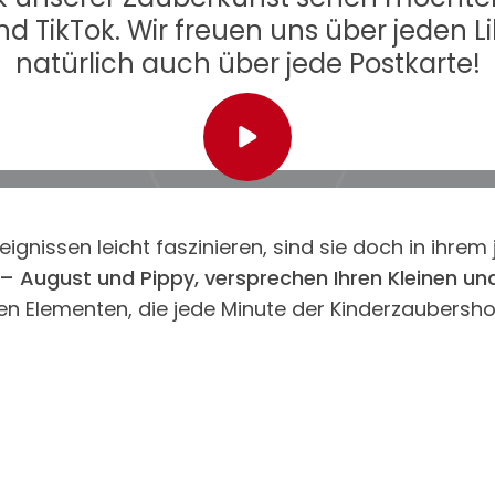
 TikTok. Wir freuen uns über jeden
natürlich auch über jede Postkarte!
it einverstanden, dass Inhalte von Youtube (Google) und damit verbundene 
nissen leicht faszinieren, sind sie doch in ihrem 
nachgeladen werden.
– August und Pippy,
versprechen Ihren Kleinen un
gen Elementen, die jede Minute der Kinderzaubers