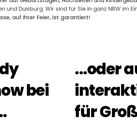
rer auf Geburtstagen, Hochzeiten und Kindergeb
n und Duisburg. Wir sind für Sie in ganz NRW im E
e, auf Ihrer Feier, ist garantiert!
edy
...oder 
ow bei
interakt
.
für Groß