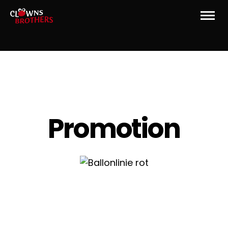
P
r
o
m
o
t
i
o
n